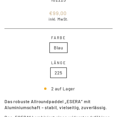
Normaler
€99,00
Preis
inkl. MwSt.
FARBE
Blau
LÄNGE
225
2 auf Lager
Das robuste Allroundpaddel „ESERA“ mit
Aluminiumschaft – stabil, vielseitig, zuverlässig.