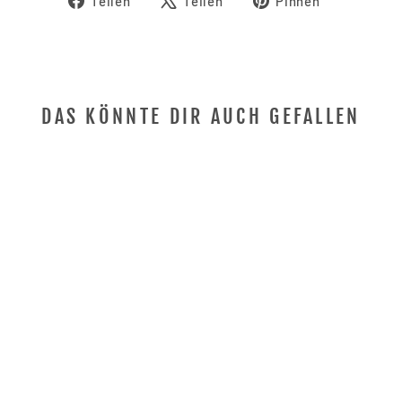
Teilen
Teilen
Pinnen
Facebook
X
Pinterest
teilen
twittern
pinnen
DAS KÖNNTE DIR AUCH GEFALLEN
Anmeldung erforderlich
Melden Sie sich bei Ihrem Konto an, um
Produkte zu Ihrer Wunschliste hinzuzufügen
PADDEL ESERA
und Ihre zuvor gespeicherten Artikel
BLAU ALUSCHAFT
anzuzeigen.
PRIJON
€99,00
Login