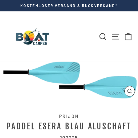
Direkt
KOSTENLOSER VERSAND & RÜCKVERSAND*
zum
Pause
Diashow
Inhalt
SUCHE
SEITE
E
SCH
ES
PRIJON
PADDEL ESERA BLAU ALUSCHAFT
102225