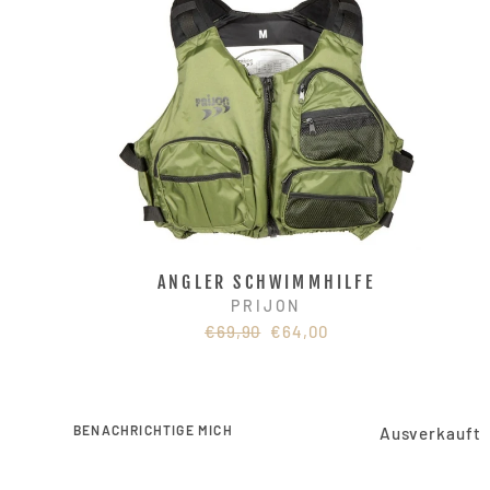
ANGLER SCHWIMMHILFE
PRIJON
Normaler
Sonderpreis
€69,90
€64,00
Preis
BENACHRICHTIGE MICH
Ausverkauft