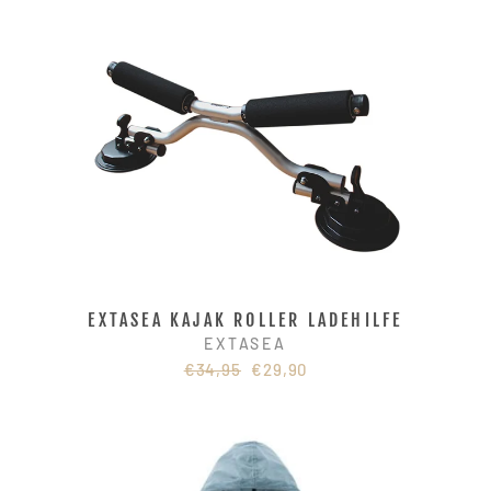
EXTASEA KAJAK ROLLER LADEHILFE
EXTASEA
Normaler
Sonderpreis
€34,95
€29,90
Preis