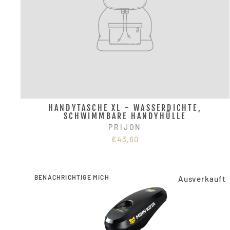
HANDYTASCHE XL - WASSERDICHTE,
SCHWIMMBARE HANDYHÜLLE
PRIJON
€43,60
BENACHRICHTIGE MICH
Ausverkauft