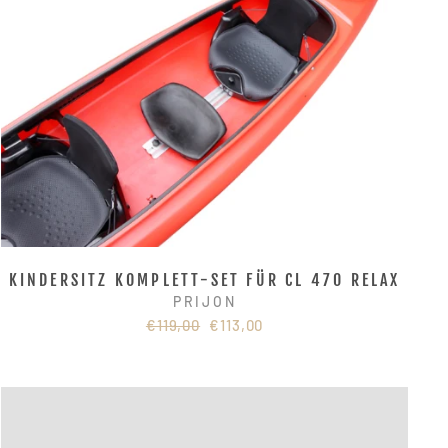
KINDERSITZ KOMPLETT-SET FÜR CL 470 RELAX
PRIJON
Normaler
Sonderpreis
€119,00
€113,00
Preis