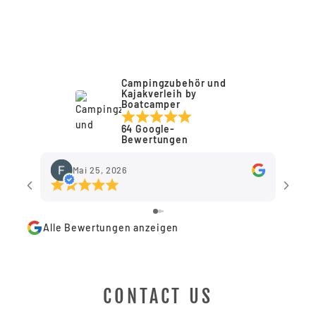
€219,90
Anmeldung erforderlich
Melden Sie sich bei Ihrem Konto an, um
Produkte zu Ihrer Wunschliste hinzuzufügen
Campingzubehör und
Kajakverleih by
und Ihre zuvor gespeicherten Artikel
Boatcamper
anzuzeigen.
64 Google-
Login
Bewertungen
Mai 25, 2026
Alle Bewertungen anzeigen
CONTACT US