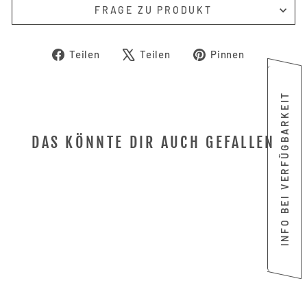
FRAGE ZU PRODUKT
Auf
Auf
Auf
Teilen
Teilen
Pinnen
Facebook
X
Pinterest
teilen
twittern
pinnen
INFO BEI VERFÜGBARKEIT
DAS KÖNNTE DIR AUCH GEFALLEN
Ausverkauft
MAGMA
HOLZKOHLEGRILL
MAGMA