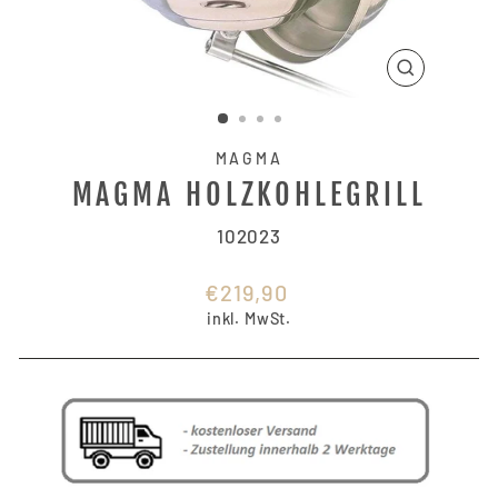
SCHLIESSE
ESC)
MAGMA
MAGMA HOLZKOHLEGRILL
102023
Normaler
€219,90
Preis
inkl. MwSt.