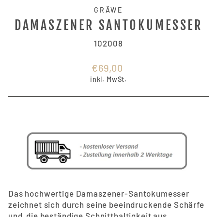
GRÄWE
DAMASZENER SANTOKUMESSER
102008
Normaler
€69,00
Preis
inkl. MwSt.
Das hochwertige Damaszener-Santokumesser
zeichnet sich durch seine beeindruckende Schärfe
und die beständige Schnitthaltigkeit aus.