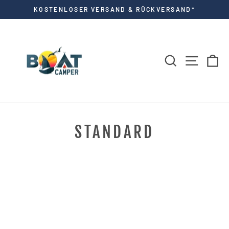
Direkt
KOSTENLOSER VERSAND & RÜCKVERSAND*
zum
Pause
Diashow
Inhalt
SUCHE
SEITE
E
STANDARD