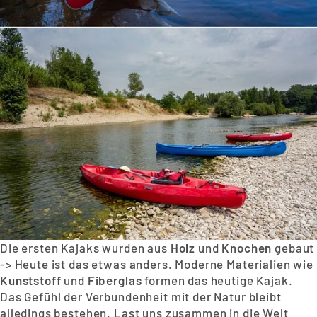
Die ersten Kajaks wurden aus
Holz
und
Knochen
gebaut
-> Heute ist das etwas anders. Moderne Materialien wie
Kunststoff
und
Fiberglas
formen das heutige Kajak.
Das Gefühl der Verbundenheit mit der Natur bleibt
alledings bestehen. Last uns zusammen in die Welt