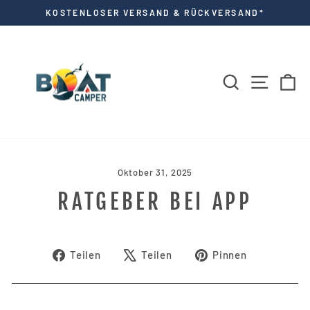
Direkt
KOSTENLOSER VERSAND & RÜCKVERSAND*
zum
Pause
Diashow
Inhalt
SUCHE
SEITE
E
Oktober 31, 2025
RATGEBER BEI APP
Auf
Auf
Auf
Teilen
Teilen
Pinnen
Facebook
X
Pinterest
teilen
twittern
pinnen