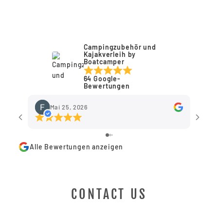
Anmeldung erforderlich
Melden Sie sich bei Ihrem Konto an, um
Campingzubehör und
Produkte zu Ihrer Wunschliste hinzuzufügen
Kajakverleih by
und Ihre zuvor gespeicherten Artikel
Boatcamper
anzuzeigen.
64 Google-
Bewertungen
Login
Mai 25, 2026
Alle Bewertungen anzeigen
CONTACT US