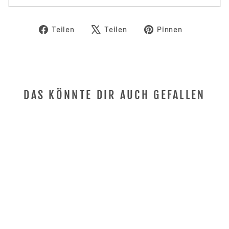
Auf
Auf
Auf
Teilen
Teilen
Pinnen
Facebook
X
Pinterest
teilen
twittern
pinnen
DAS KÖNNTE DIR AUCH GEFALLEN
SCHLEIFSET
SPORTSMAN
PREYDA
€29,90