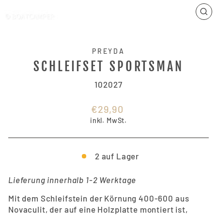
SCH
ES
PREYDA
SCHLEIFSET SPORTSMAN
102027
Normaler
€29,90
Preis
inkl. MwSt.
2 auf Lager
Lieferung innerhalb 1-2 Werktage
Mit dem Schleifstein der Körnung 400-600 aus
Novaculit, der auf eine Holzplatte montiert ist,