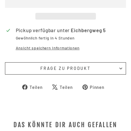
Pickup verfügbar unter
Eichbergweg 5
Gewöhnlich fertig in 4 Stunden
Ansicht speichern Informationen
FRAGE ZU PRODUKT
Auf
Auf
Auf
Teilen
Teilen
Pinnen
Facebook
X
Pinterest
teilen
twittern
pinnen
Anmeldung erforderlich
DAS KÖNNTE DIR AUCH GEFALLEN
Melden Sie sich bei Ihrem Konto an, um