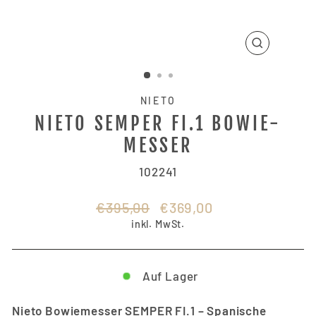
SCHLIESSE
ESC)
NIETO
NIETO SEMPER FI.1 BOWIE-
MESSER
102241
Normaler
Sonderpreis
€395,00
€369,00
Preis
inkl. MwSt.
Auf Lager
Nieto Bowiemesser SEMPER FI.1 – Spanische