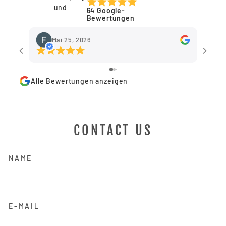
Melden Sie sich bei Ihrem Konto an, um
64 Google-
Produkte zu Ihrer Wunschliste hinzuzufügen
Bewertungen
und Ihre zuvor gespeicherten Artikel
anzuzeigen.
Mai 25, 2026
Login
Alle Bewertungen anzeigen
CONTACT US
NAME
E-MAIL