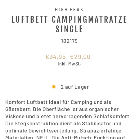
HIGH PEAK
LUFTBETT CAMPINGMATRATZE
SINGLE
102179
Normaler
Sonderpreis
€34,95
€29,00
Preis
inkl. MwSt.
2 auf Lager
Komfort Luftbett ideal für Camping und als
Gästebett. Die Oberfläche ist aus organischer
Viskose und bietet hervorragenden Schlafkomfort.
Die Stegkonstruktion dient als Stabilisator und
optimale Gewichtsverteilung. Strapazierfähige
Materialien. NEU ! Die Anti-Rutsch-Funktion auf