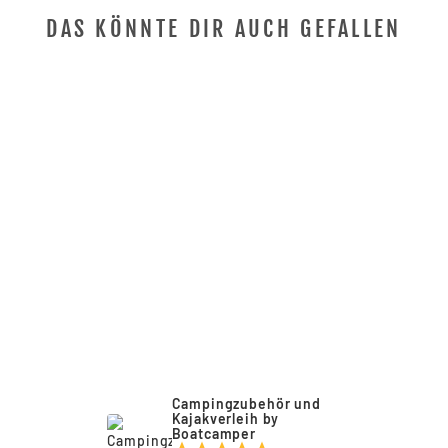
DAS KÖNNTE DIR AUCH GEFALLEN
Reduziert
LUFTBETT
CAMPINGMATRAT
ZE SINGLE
HIGH PEAK
Normaler
Sonderpreis
€34,95
€29,00
Preis
Campingzubehör und
Kajakverleih by
Anmeldung erforderlich
Boatcamper