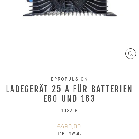
SCH
ES
EPROPULSION
LADEGERÄT 25 A FÜR BATTERIEN
E60 UND 163
102219
Normaler
€490,00
Preis
inkl. MwSt.