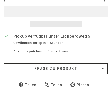
Pickup verfügbar unter
Eichbergweg 5
Gewöhnlich fertig in 4 Stunden
Ansicht speichern Informationen
FRAGE ZU PRODUKT
Auf
Auf
Auf
Teilen
Teilen
Pinnen
Facebook
X
Pinterest
teilen
twittern
pinnen
Anmeldung erforderlich