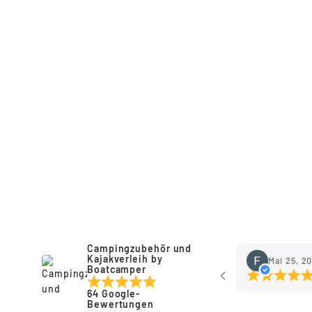
KOMPASS MIT SONNENUHR IN
MARITIMER HOLZBOX
ANTIK 2000
€34,90
Campingzubehör und
Kajakverleih by
Mai 25, 2
Boatcamper
64 Google-
Bewertungen