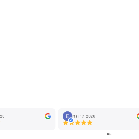
Anmeldung erforderlich
Melden Sie sich bei Ihrem Konto an, um Produkte
zu Ihrer Wunschliste hinzuzufügen und Ihre zuvor
gespeicherten Artikel anzuzeigen.
Login
026
Mai 17, 2026