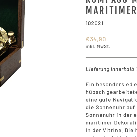
MARITIME
102021
Normaler
€34,90
Preis
inkl. MwSt.
Lieferung innerhalb
Ein besonders edle
hübsch gearbeitet
eine gute Navigati
die Sonnenuhr auf
Sonnenuhr in der e
maritimer Dekorat
in der Vitrine. Die