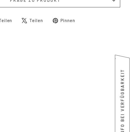
FRAGE ZU PRODUKT
Auf
Auf
Auf
Teilen
Teilen
Pinnen
Facebook
X
Pinterest
teilen
twittern
pinnen
INFO BEI VERFÜGBARKEIT