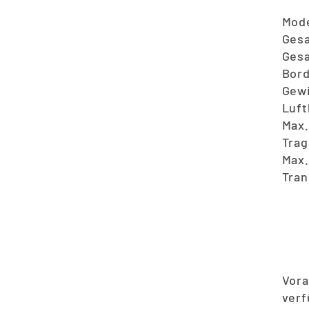
Mode
Ges
Gesa
Bor
Gewi
Luf
Max.
Trag
Max.
Tran
Vora
verf