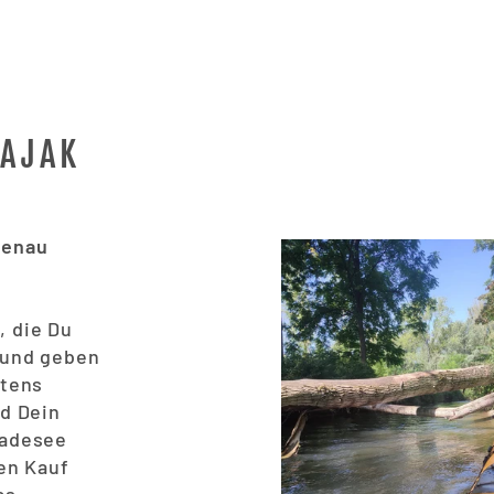
KAJAK
genau
 die Du
 und geben
stens
nd Dein
Badesee
den Kauf