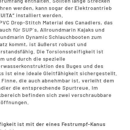
erumfang enthalten. Sollten lange Strecken
hren werden, kann sogar der Elektroantrieb
QUITA“
installiert werden.
PVC Drop-Stitch Material des Canadiers, das
 auch für SUP`s, Allroundmarin Kajaks und
oundmarin Dynamic Schlauchbooten zum
atz kommt, ist äußerst robust und
rstandsfähig. Die Torsionssteifigkeit ist
m und durch die spezielle
rwasserkonstruktion des Buges und des
s ist eine ideale Gleitfähigkeit sichergestellt.
 Finne, die auch abnehmbar ist, verleiht dem
dier die entsprechende Spurtreue. Im
bereich befinden sich zwei verschraubbare
zöffnungen.
figkeit ist mit der eines Festrumpf-Kanus