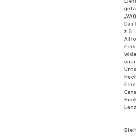
Lief
gefa
„VA
Das 
z.B.
Allr
Eins
wide
enor
Unte
Heck
Eine
Cana
Heck
Len
Stei