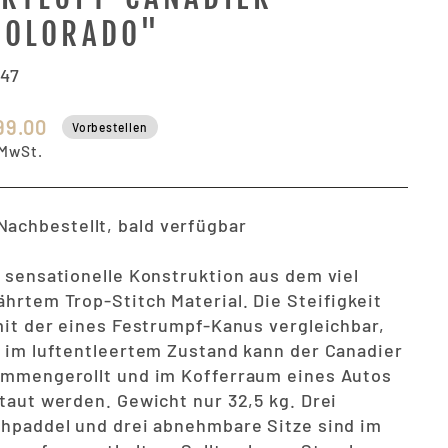
COLORADO"
047
maler
99.00
Vorbestellen
s
 MwSt.
Nachbestellt, bald verfügbar
 sensationelle Konstruktion aus dem viel
hrtem Trop-Stitch Material. Die Steifigkeit
mit der eines Festrumpf-Kanus vergleichbar,
 im luftentleertem Zustand kann der Canadier
mmengerollt und im Kofferraum eines Autos
taut werden. Gewicht nur 32,5 kg. Drei
hpaddel und drei abnehmbare Sitze sind im