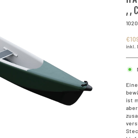
,,
102
Nor
€10
Prei
inkl.
Eine
bewä
ist 
aber
zusa
vers
Stec