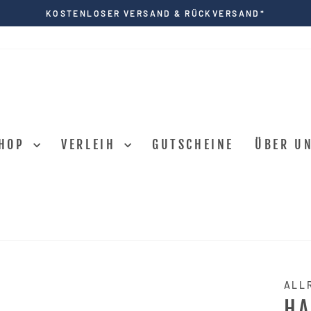
KOSTENLOSER VERSAND & RÜCKVERSAND*
Pause
Diashow
HOP
VERLEIH
GUTSCHEINE
ÜBER U
ALL
HA