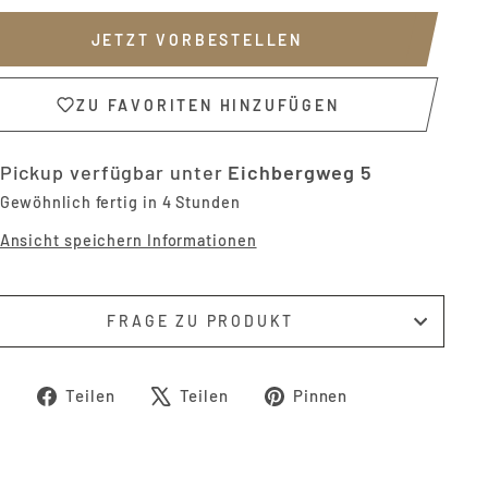
JETZT VORBESTELLEN
ZU FAVORITEN HINZUFÜGEN
Pickup verfügbar unter
Eichbergweg 5
Gewöhnlich fertig in 4 Stunden
Ansicht speichern Informationen
FRAGE ZU PRODUKT
Auf
Auf
Auf
Teilen
Teilen
Pinnen
Facebook
X
Pinterest
teilen
twittern
pinnen