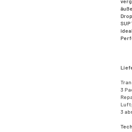
verg
äuße
Drop
SUP`
idea
Perf
Lief
Tran
3 Pa
Repa
Luft
3 ab
Tech