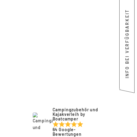
INFO BEI VERFÜGBARKEIT
Ausverkauft
GUSSWENDEPLAT
TE URBAN /
EXPLORER
ENDERS
€44,90
Campingzubehör und
Kajakverleih by
Boatcamper
Anmeldung erforderlich
64 Google-
Melden Sie sich bei Ihrem Konto an, um
Bewertungen