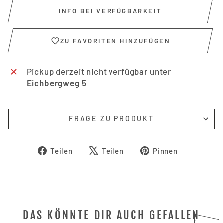
INFO BEI VERFÜGBARKEIT
ZU FAVORITEN HINZUFÜGEN
Pickup derzeit nicht verfügbar unter
Eichbergweg 5
FRAGE ZU PRODUKT
Auf
Auf
Auf
Teilen
Teilen
Pinnen
Facebook
X
Pinterest
teilen
twittern
pinnen
DAS KÖNNTE DIR AUCH GEFALLEN