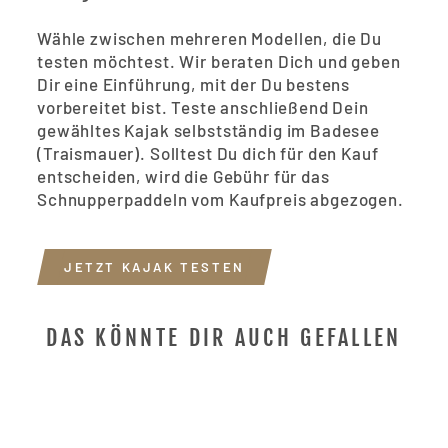
Wähle zwischen mehreren Modellen, die Du
testen möchtest. Wir beraten Dich und geben
Dir eine Einführung, mit der Du bestens
vorbereitet bist. Teste anschließend Dein
Anmeldung erforderlich
gewähltes Kajak selbstständig im Badesee
(Traismauer). Solltest Du dich für den Kauf
Melden Sie sich bei Ihrem Konto an, um
entscheiden, wird die Gebühr für das
Produkte zu Ihrer Wunschliste hinzuzufügen
Schnupperpaddeln vom Kaufpreis abgezogen.
und Ihre zuvor gespeicherten Artikel
anzuzeigen.
Login
JETZT KAJAK TESTEN
DAS KÖNNTE DIR AUCH GEFALLEN