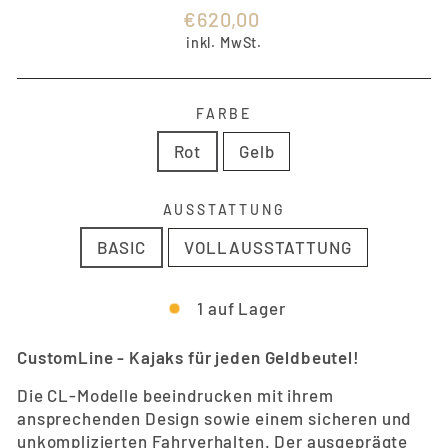
Normaler
€620,00
Preis
inkl. MwSt.
FARBE
Rot
Gelb
AUSSTATTUNG
BASIC
VOLLAUSSTATTUNG
1 auf Lager
CustomLine - Kajaks für jeden Geldbeutel!
Die CL-Modelle beeindrucken mit ihrem
ansprechenden Design sowie einem sicheren und
unkomplizierten Fahrverhalten. Der ausgeprägte