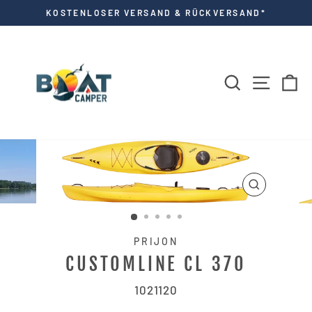
Direkt
KOSTENLOSER VERSAND & RÜCKVERSAND*
zum
Pause
Diashow
Inhalt
SUCHE
SEITE
E
SCHLIESSE
ESC)
PRIJON
CUSTOMLINE CL 370
1021120