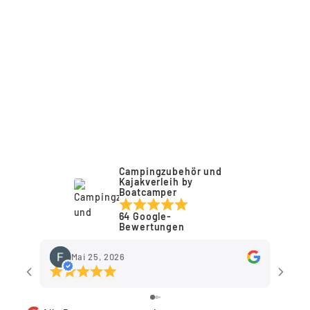
CUSTOMLINE CL
370
PRIJON
Von €620,00
Campingzubehör und
Kajakverleih by
Boatcamper
64 Google-
Bewertungen
Mai 25, 2026