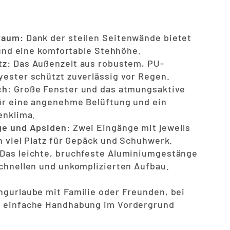
raum:
Dank der steilen Seitenwände bietet
z und eine komfortable Stehhöhe.
tz:
Das Außenzelt aus robustem, PU-
ester schützt zuverlässig vor Regen.
ch:
Große Fenster und das atmungsaktive
ür eine angenehme Belüftung und ein
enklima.
ge und Apsiden:
Zwei Eingänge mit jeweils
n viel Platz für Gepäck und Schuhwerk.
Das leichte, bruchfeste Aluminiumgestänge
chnellen und unkomplizierten Aufbau.
gurlaube mit Familie oder Freunden, bei
 einfache Handhabung im Vordergrund