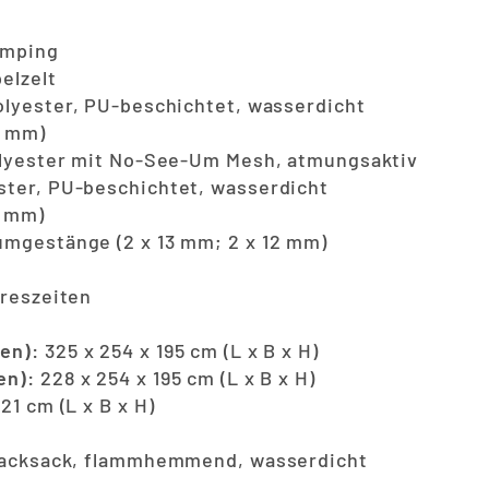
mping
elzelt
lyester, PU-beschichtet, wasserdicht
0 mm)
yester mit No-See-Um Mesh, atmungsaktiv
ter, PU-beschichtet, wasserdicht
0 mm)
mgestänge (2 x 13 mm; 2 x 12 mm)
reszeiten
en):
325 x 254 x 195 cm (L x B x H)
en):
228 x 254 x 195 cm (L x B x H)
 21 cm (L x B x H)
Packsack, flammhemmend, wasserdicht