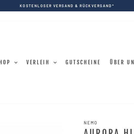
KOSTENLOSER VERSAND & RÜCKVERSAND*
Pause
Diashow
HOP
VERLEIH
GUTSCHEINE
ÜBER U
NEMO
AURORA HI