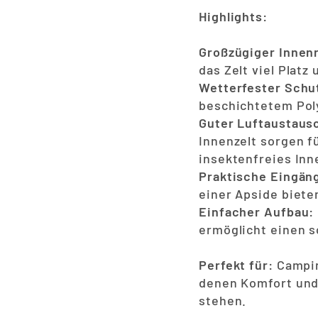
Highlights:
Großzügiger Innen
das Zelt viel Plat
Wetterfester Schu
beschichtetem Poly
Guter Luftaustaus
Innenzelt sorgen f
insektenfreies Inn
Praktische Eingän
einer Apside biete
Einfacher Aufbau:
ermöglicht einen s
Perfekt für:
Campin
denen Komfort und
stehen.