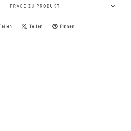
FRAGE ZU PRODUKT
Auf
Auf
Auf
Teilen
Teilen
Pinnen
Facebook
X
Pinterest
teilen
twittern
pinnen