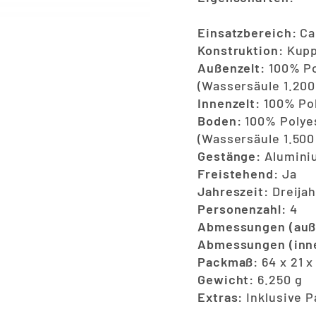
Einsatzbereich:
Ca
Konstruktion:
Kupp
Außenzelt:
100% Po
(Wassersäule 1.20
Innenzelt:
100% Pol
Boden:
100% Polyes
(Wassersäule 1.50
Gestänge:
Aluminiu
Freistehend:
Ja
Jahreszeit:
Dreijah
Personenzahl:
4
Abmessungen (auß
Abmessungen (inn
Packmaß:
64 x 21 x
Gewicht:
6.250 g
Extras:
Inklusive 