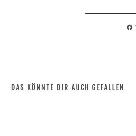
Anmeldung erforderlich
Melden Sie sich bei Ihrem Konto an, um Produkte
zu Ihrer Wunschliste hinzuzufügen und Ihre zuvor
gespeicherten Artikel anzuzeigen.
Login
DAS KÖNNTE DIR AUCH GEFALLEN