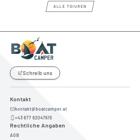
ALLE TOIUREN
Anmeldung erforderlich
Melden Sie sich bei Ihrem Konto an, um
Produkte zu Ihrer Wunschliste hinzuzufügen
und Ihre zuvor gespeicherten Artikel
anzuzeigen.
Login
Schreib uns
Kontakt
kontakt@boatcamper.at
+43 677 62047615
Rechtliche Angaben
AGB